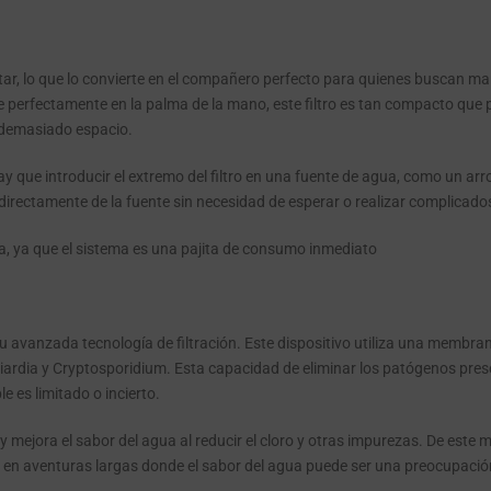
ortar, lo que lo convierte en el compañero perfecto para quienes buscan ma
 perfectamente en la palma de la mano, este filtro es tan compacto que p
r demasiado espacio.
y que introducir el extremo del filtro en una fuente de agua, como un arroy
 directamente de la fuente sin necesidad de esperar o realizar complicado
, ya que el sistema es una pajita de consumo inmediato
su avanzada tecnología de filtración. Este dispositivo utiliza una membran
 Giardia y Cryptosporidium. Esta capacidad de eliminar los patógenos pr
e es limitado o incierto.
 y mejora el sabor del agua al reducir el cloro y otras impurezas. De est
 en aventuras largas donde el sabor del agua puede ser una preocupació