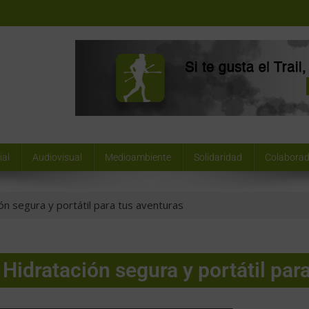
ial
Audiovisual
Medioambiente
Solidaridad
Colaborad
ón segura y portátil para tus aventuras
 Hidratación segura y portátil par