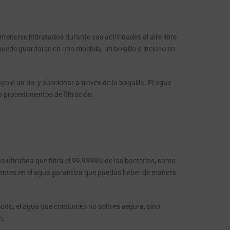
ntenerse hidratados durante sus actividades al aire libre
uede guardarse en una mochila, un bolsillo o incluso en
o o un río, y succionar a través de la boquilla. El agua
s procedimientos de filtración.
a ultrafina que filtra el 99,9999% de las bacterias, como
esentes en el agua garantiza que puedas beber de manera
e modo, el agua que consumes no solo es segura, sino
n.