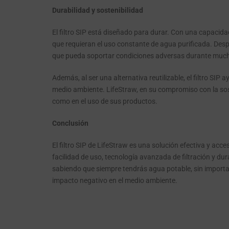
Durabilidad y sostenibilidad
El filtro SIP está diseñado para durar. Con una capacidad
que requieran el uso constante de agua purificada. Despu
que pueda soportar condiciones adversas durante muc
Además, al ser una alternativa reutilizable, el filtro SIP
medio ambiente. LifeStraw, en su compromiso con la sost
como en el uso de sus productos.
Conclusión
El filtro SIP de LifeStraw es una solución efectiva y acc
facilidad de uso, tecnología avanzada de filtración y dura
sabiendo que siempre tendrás agua potable, sin importar 
impacto negativo en el medio ambiente.