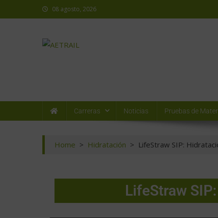
08 agosto, 2026
AETRAIL
Asociación Española de Trail Running
Carreras
Noticias
Pruebas de Mater
Home
>
Hidratación
>
LifeStraw SIP: Hidrataci
LifeStraw SIP: