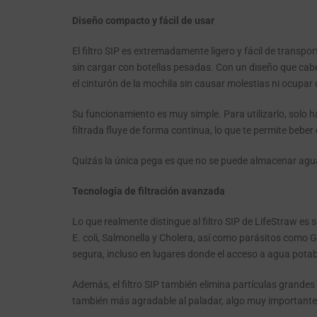
Diseño compacto y fácil de usar
El filtro SIP es extremadamente ligero y fácil de transp
sin cargar con botellas pesadas. Con un diseño que cabe
el cinturón de la mochila sin causar molestias ni ocupa
Su funcionamiento es muy simple. Para utilizarlo, solo ha
filtrada fluye de forma continua, lo que te permite beber
Quizás la única pega es que no se puede almacenar agua
Tecnología de filtración avanzada
Lo que realmente distingue al filtro SIP de LifeStraw es 
E. coli, Salmonella y Cholera, así como parásitos como
segura, incluso en lugares donde el acceso a agua potabl
Además, el filtro SIP también elimina partículas grandes
también más agradable al paladar, algo muy importante