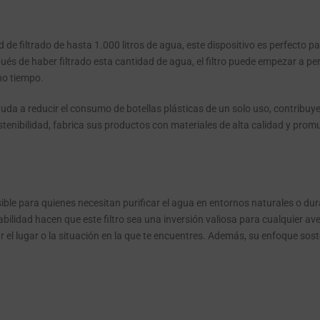
 de filtrado de hasta 1.000 litros de agua, este dispositivo es perfecto pa
és de haber filtrado esta cantidad de agua, el filtro puede empezar a per
ho tiempo.
 ayuda a reducir el consumo de botellas plásticas de un solo uso, contribuy
enibilidad, fabrica sus productos con materiales de alta calidad y prom
esible para quienes necesitan purificar el agua en entornos naturales o dur
bilidad hacen que este filtro sea una inversión valiosa para cualquier aven
el lugar o la situación en la que te encuentres. Además, su enfoque sosten