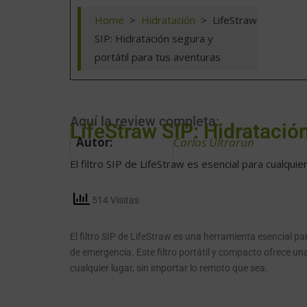
Home
>
Hidratación
>
LifeStraw
SIP: Hidratación segura y
portátil para tus aventuras
Aquí la review completa:
LifeStraw SIP: Hidratación
Autor:
Carlos Ultrarun
El filtro SIP de LifeStraw es esencial para cualquier
514 Visitas
El filtro SIP de LifeStraw es una herramienta esencial pa
de emergencia. Este filtro portátil y compacto ofrece un
cualquier lugar, sin importar lo remoto que sea.