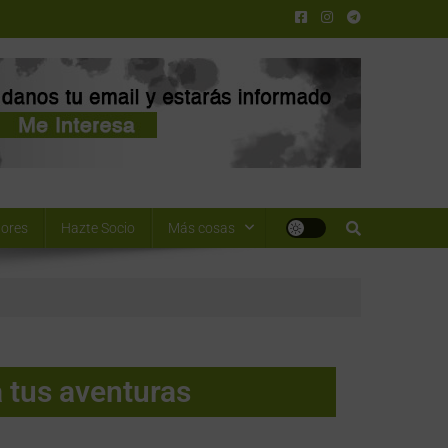
ores
Hazte Socio
Más cosas
a tus aventuras