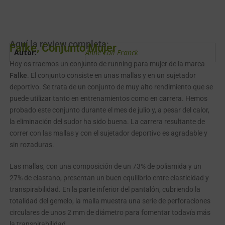
Aquí la review completa:
Falke, Conjunto Mujer
Autor:
Anne Coll Franck
Hoy os traemos un conjunto de running para mujer de la marca
Falke
. El conjunto consiste en unas mallas y en un sujetador
deportivo. Se trata de un conjunto de muy alto rendimiento que se
puede utilizar tanto en entrenamientos como en carrera. Hemos
probado este conjunto durante el mes de julio y, a pesar del calor,
la eliminación del sudor ha sido buena. La carrera resultante de
correr con las mallas y con el sujetador deportivo es agradable y
sin rozaduras.
Las mallas, con una composición de un 73% de poliamida y un
27% de elastano, presentan un buen equilibrio entre elasticidad y
transpirabilidad. En la parte inferior del pantalón, cubriendo la
totalidad del gemelo, la malla muestra una serie de perforaciones
circulares de unos 2 mm de diámetro para fomentar todavía más
la transpirabilidad.