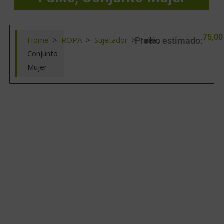
75,00
Home
>
ROPA
>
Sujetador
>
Falke,
Precio estimado:
Conjunto
Mujer