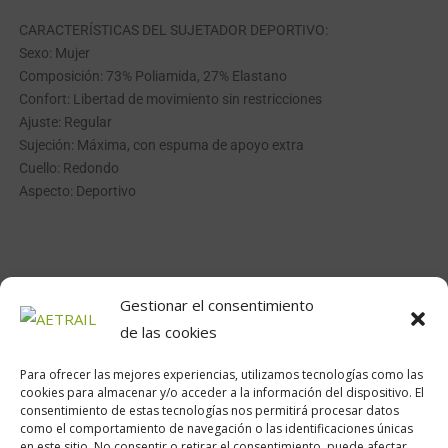
CARACTERÍSTICAS DEL SUJETADOR DEPORTIVO:
Sexo: Mujer
Composición: 73% Poliamida, 27% Elastano
Confort: Libertad de movimiento sin restricciones
Ajuste: Regular
Sujeción: Máxima, con espuma de apoyo extra
Cuello: Redondo
Aspecto: Deportivo
Gestionar el consentimiento
de las cookies
Para ofrecer las mejores experiencias, utilizamos tecnologías como las
cookies para almacenar y/o acceder a la información del dispositivo. El
consentimiento de estas tecnologías nos permitirá procesar datos
como el comportamiento de navegación o las identificaciones únicas
en este sitio. No consentir o retirar el consentimiento, puede afectar