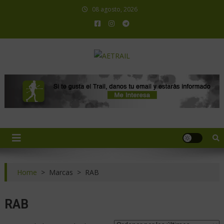
08 agosto, 2026
AETRAIL
Asociación Española de Trail Running
Home
>
Marcas
>
RAB
RAB