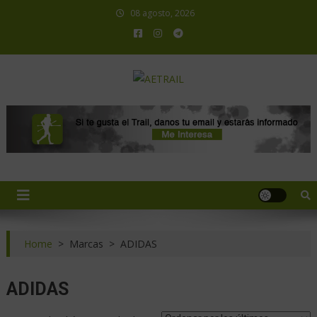
08 agosto, 2026
AETRAIL
Asociación Española de Trail Running
Home
>
Marcas
>
ADIDAS
ADIDAS