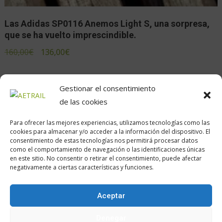
Las Adidas SP0116 Anemos Light S, una sorpresa,
que se ha vuelto imprescindible.
160,00
€
136,00
€
Gestionar el consentimiento
de las cookies
Para ofrecer las mejores experiencias, utilizamos tecnologías como las
cookies para almacenar y/o acceder a la información del dispositivo. El
consentimiento de estas tecnologías nos permitirá procesar datos
como el comportamiento de navegación o las identificaciones únicas
en este sitio. No consentir o retirar el consentimiento, puede afectar
Calle Daoiz, 12, Madrid
negativamente a ciertas características y funciones.
Aceptar
Encuéntranos en:
Denegar