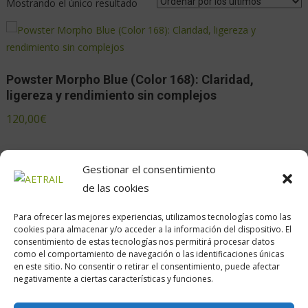
Mostrando el único resultado
Powster Morpho Blue (Color 168): Claridad,
ligereza y rendimiento sin complejos
120,00
€
Gestionar el consentimiento
de las cookies
Para ofrecer las mejores experiencias, utilizamos tecnologías como las
cookies para almacenar y/o acceder a la información del dispositivo. El
consentimiento de estas tecnologías nos permitirá procesar datos
como el comportamiento de navegación o las identificaciones únicas
en este sitio. No consentir o retirar el consentimiento, puede afectar
Calle Daoiz, 12, Madrid
negativamente a ciertas características y funciones.