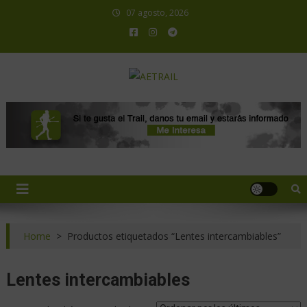
07 agosto, 2026
AETRAIL
Asociación Española de Trail Running
Home
>
Productos etiquetados “Lentes intercambiables”
Lentes intercambiables