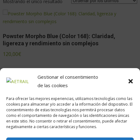
Mostrando el único resultado
Powster Morpho Blue (Color 168): Claridad,
ligereza y rendimiento sin complejos
120,00
€
Gestionar el consentimiento
de las cookies
Para ofrecer las mejores experiencias, utilizamos tecnologías como las
cookies para almacenar y/o acceder a la información del dispositivo. El
consentimiento de estas tecnologías nos permitirá procesar datos
como el comportamiento de navegación o las identificaciones únicas
en este sitio. No consentir o retirar el consentimiento, puede afectar
Calle Daoiz, 12, Madrid
negativamente a ciertas características y funciones.