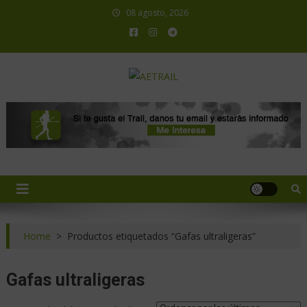
08 agosto, 2026
AETRAIL
Asociación Española de Trail Running
Home
>
Productos etiquetados “Gafas ultraligeras”
Gafas ultraligeras