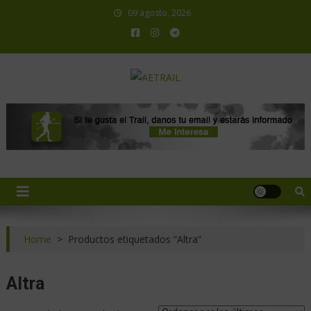
09 agosto, 2026
AETRAIL
Asociación Española de Trail Running
Home
>
Productos etiquetados “Altra”
Altra