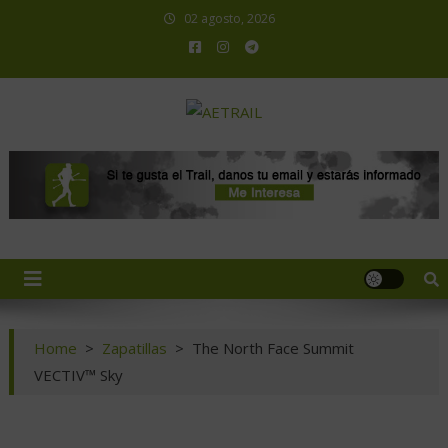
02 agosto, 2026
AETRAIL
Asociación Española de Trail Running
Home
>
Zapatillas
>
The North Face Summit
VECTIV™ Sky