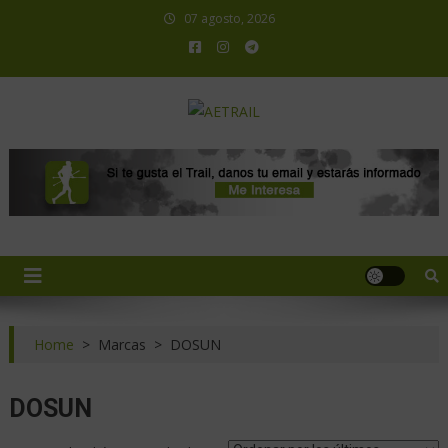
07 agosto, 2026
AETRAIL
Asociación Española de Trail Running
Home
>
Marcas
>
DOSUN
DOSUN