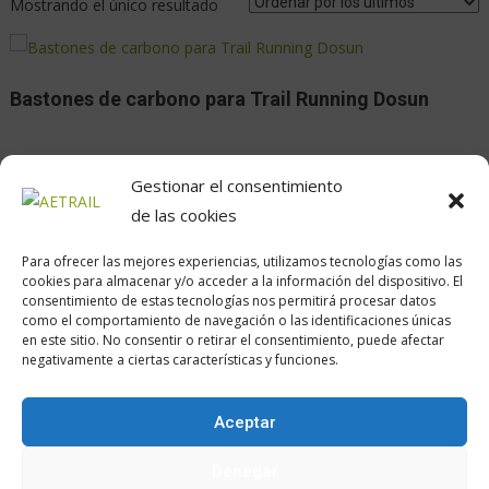
Mostrando el único resultado
Bastones de carbono para Trail Running Dosun
Gestionar el consentimiento
de las cookies
Para ofrecer las mejores experiencias, utilizamos tecnologías como las
cookies para almacenar y/o acceder a la información del dispositivo. El
consentimiento de estas tecnologías nos permitirá procesar datos
como el comportamiento de navegación o las identificaciones únicas
en este sitio. No consentir o retirar el consentimiento, puede afectar
Calle Daoiz, 12, Madrid
negativamente a ciertas características y funciones.
Aceptar
Encuéntranos en:
Denegar