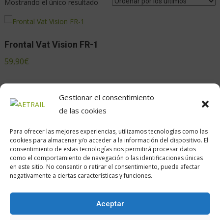
Mostrando el único resultado
Frontal Vat Vision FR-1
59,90
€
Gestionar el consentimiento
de las cookies
Para ofrecer las mejores experiencias, utilizamos tecnologías como las
cookies para almacenar y/o acceder a la información del dispositivo. El
consentimiento de estas tecnologías nos permitirá procesar datos
como el comportamiento de navegación o las identificaciones únicas
en este sitio. No consentir o retirar el consentimiento, puede afectar
Calle Daoiz, 12, Madrid
negativamente a ciertas características y funciones.
Aceptar
Encuéntranos en: