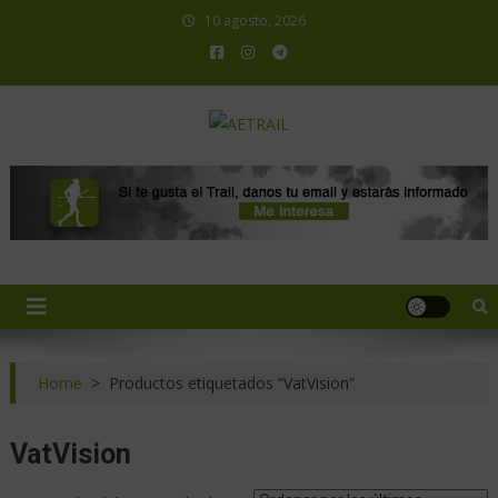
10 agosto, 2026
AETRAIL
Asociación Española de Trail Running
Home
>
Productos etiquetados “VatVision”
VatVision