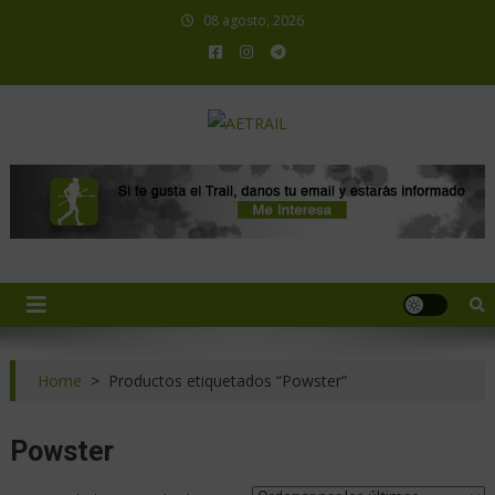
08 agosto, 2026
AETRAIL
Asociación Española de Trail Running
Home
>
Productos etiquetados “Powster”
Powster